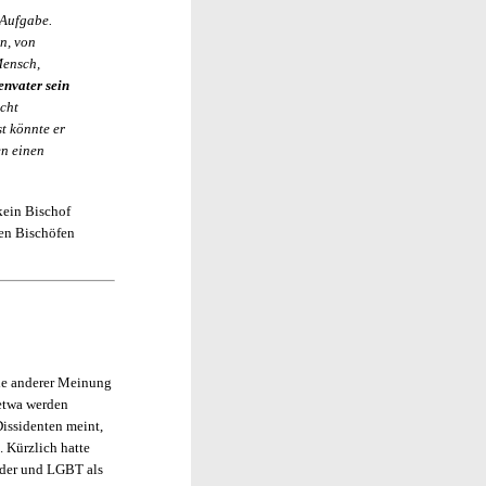
 Aufgabe.
n, von
Mensch,
envater sein
cht
st könnte er
en einen
kein Bischof
hen Bischöfen
ie anderer Meinung
 etwa werden
issidenten meint,
 Kürzlich hatte
nder und LGBT als