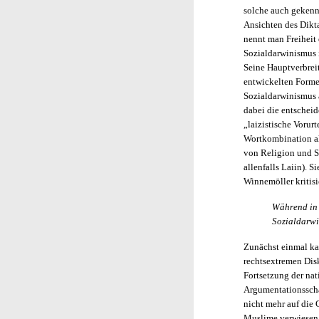
solche auch gekenn
Ansichten des Dikta
nennt man Freiheit
Sozialdarwinismus 
Seine Hauptverbreit
entwickelten Forme
Sozialdarwinismus a
dabei die entscheid
„laizistische Vorurt
Wortkombination als
von Religion und St
allenfalls Laiin). 
Winnemöller kritisi
Während in 
Sozialdarwi
Zunächst einmal ka
rechtsextremen Dis
Fortsetzung der nat
Argumentationssch
nicht mehr auf die 
Muslime verwiesen 