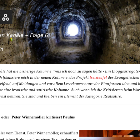
le hat die bisherige Kolumne "Was ich noch zu sagen hätte - Ein Bloggsurrogate
ch fokussiere mich in der neuen Kolumne, das Projekt
Netzteufel
der Evangelischen
eifend, auf Meldungen und vor allem Leserkommentare der Plattformen idea und ka
ne eine ironische und satirische Kolumne. Auch wenn ich die Kritisierten beim Wor
ernst nehmen. Sie sind und bleiben ein Element der Kategorie
Realsatire.
oder: Peter Winnemöller kritisiert Paulus
ler vom Dienst, Peter Winnemöller, echauffiert
entlichen Kolumne über einen Text, in dem er