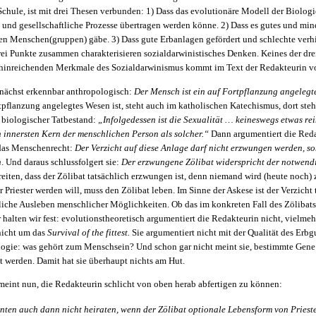
Schule, ist mit drei Thesen verbunden: 1) Dass das evolutionäre Modell der Biologi
 und gesellschaftliche Prozesse übertragen werden könne. 2) Dass es gutes und mi
hen Menschen(gruppen) gäbe. 3) Dass gute Erbanlagen gefördert und schlechte verh
rei Punkte zusammen charakterisieren sozialdarwinistisches Denken. Keines der dr
t hinreichenden Merkmale des Sozialdarwinismus kommt im Text der Redakteurin vo
unächst erkennbar anthropologisch:
Der Mensch ist ein auf Fortpflanzung angelegt
pflanzung angelegtes Wesen ist, steht auch im katholischen Katechismus, dort steh
in biologischer Tatbestand:
„Infolgedessen ist die Sexualität … keineswegs etwas rei
n innersten Kern der menschlichen Person als solcher.“
Dann argumentiert die Reda
 das Menschenrecht:
Der Verzicht auf diese Anlage darf nicht erzwungen werden, s
n
. Und daraus schlussfolgert sie:
Der erzwungene Zölibat widerspricht der notwendi
iten, dass der Zölibat tatsächlich erzwungen ist, denn niemand wird (heute noch)
Priester werden will, muss den Zölibat leben. Im Sinne der Askese ist der Verzicht 
iche Ausleben menschlicher Möglichkeiten. Ob das im konkreten Fall des Zölibats s
ber halten wir fest: evolutionstheoretisch argumentiert die Redakteurin nicht, vielme
nicht um das
Survival of the fittest.
Sie argumentiert nicht mit der Qualität des Erbg
logie: was gehört zum Menschsein? Und schon gar nicht meint sie, bestimmte Gene 
 werden. Damit hat sie überhaupt nichts am Hut.
meint nun, die Redakteurin schlicht von oben herab abfertigen zu können:
nnten auch dann nicht heiraten, wenn der Zölibat optionale Lebensform von Priest