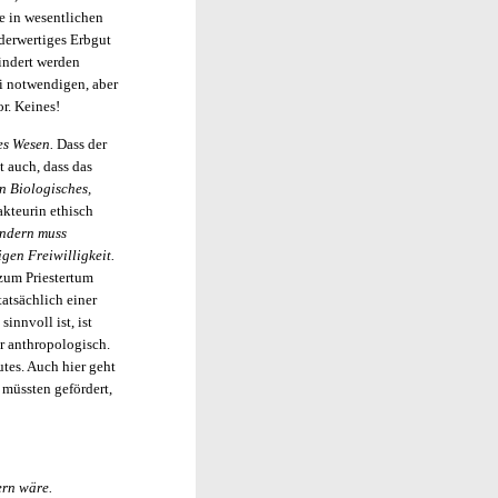
e in wesentlichen
nderwertiges Erbgut
indert werden
ei notwendigen, aber
r. Keines!
es Wesen.
Dass der
t auch, dass das
n Biologisches,
kteurin ethisch
ondern muss
gen Freiwilligkeit.
 zum Priestertum
tatsächlich einer
innvoll ist, ist
hr anthropologisch.
utes. Auch hier geht
müssten gefördert,
ern wäre.