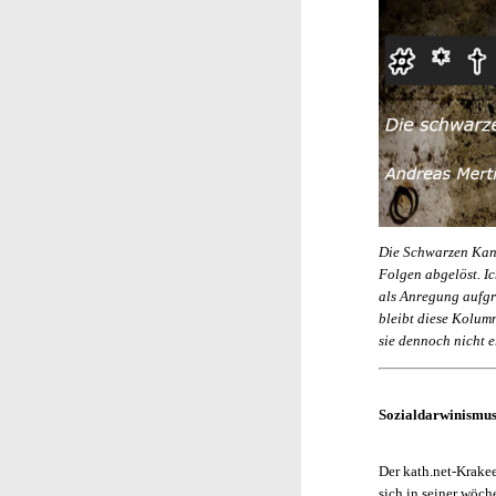
Die Schwarzen Kanä
Folgen abgelöst. I
als Anregung aufgr
bleibt diese Kolum
sie dennoch nicht 
Sozialdarwinismus 
Der kath.net-Krakee
sich in seiner wöch