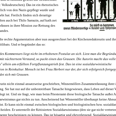
: Volksdeutschen). Das ist ein rhetorisches
hlich von den Nazis gepflegt wurde und
bt hat. Freilich finden sich derartige
ten auch bei Thilo Sarrazin, auf kath.net
rInnen in ihrer Mission zur Rettung des
landes.
die rechte Argumentation aber nun ausgerechnet bei der Kirchenredakteurin und ih
Zölibats. Und er begründet das so:
es Kommentars liegt nicht im erhobenen Postulat an sich. Liest man die Begründu
 mit nüchternem Verstand, so packt einen das Grausen. Die Autorin macht das volle
 allein am erfüllten Fortpflanzungstrieb fest. Das ist eine sozialdarwinistische
n in Reinkultur. Mensch ist bei Frau Herbert nur der, der sich erfolgreich fortgepf
t sich mit Grausen.
eurin nicht einmal ansatzweise geschrieben, Winnemöllers Zusammenfassung ihrer 
g. Sie hat nur auf die unbestreitbare Tatsache hingewiesen, dass Leben auf dieser 
gt ist. Und sie fragt, wie man beim Priesteramt diese biologische Tatsache außer A
darwinismus gar nichts zu tun. Anscheinend hat Winnemöller überhaupt keine Ahnu
st. Er kann nicht einmal zwischen biologischen und biologistischen bzw. sozialda
eiden. Er unterstellt der Kritisierten Sozialdarwinismus (den sie gar nicht vertrete
ente bescheinigen zu können. Das ist bösartig und ehrverletzend. Sozialdarwinismu