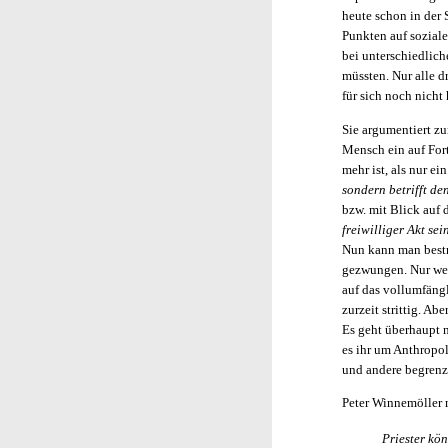
heute schon in der 
Punkten auf soziale
bei unterschiedlic
müssten. Nur alle d
für sich noch nich
Sie argumentiert z
Mensch ein auf Fort
mehr ist, als nur e
sondern betrifft de
bzw. mit Blick auf
freiwilliger Akt sei
Nun kann man bestre
gezwungen. Nur wer 
auf das vollumfängl
zurzeit strittig. A
Es geht überhaupt 
es ihr um Anthropo
und andere begrenzt
Peter Winnemöller 
Priester kö