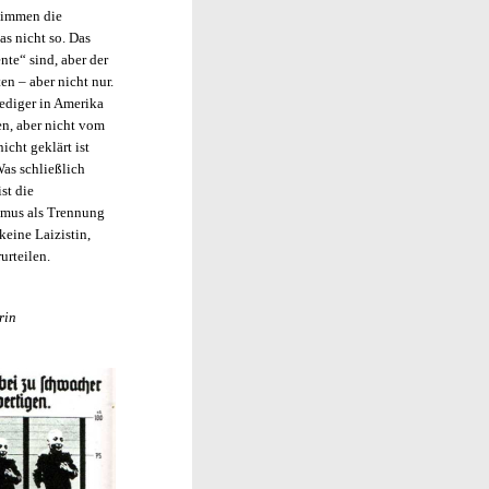
stimmen die
as nicht so. Das
te“ sind, aber der
en – aber nicht nur.
rediger in Amerika
n, aber nicht vom
cht geklärt ist
Was schließlich
st die
ismus als Trennung
keine Laizistin,
urteilen.
rin