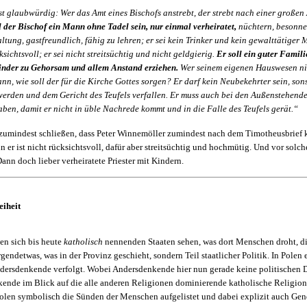
st glaubwürdig: Wer das Amt eines Bischofs anstrebt, der strebt nach einer großen
l der Bischof ein Mann ohne Tadel sein, nur einmal verheiratet,
nüchtern, besonne
tung, gastfreundlich, fähig zu lehren; er sei kein Trinker und kein gewalttätiger 
sichtsvoll; er sei nicht streitsüchtig und nicht geldgierig.
Er soll ein guter Famili
inder zu Gehorsam und allem Anstand erziehen.
Wer seinem eigenen Hauswesen ni
nn, wie soll der für die Kirche Gottes sorgen? Er darf kein Neubekehrter sein, son
erden und dem Gericht des Teufels verfallen. Er muss auch bei den Außenstehend
aben, damit er nicht in üble Nachrede kommt und in die Falle des Teufels gerät.“
zumindest schließen, dass Peter Winnemöller zumindest nach dem Timo­theus­brief 
 er ist nicht rücksichtsvoll, dafür aber streitsüchtig und hochmütig. Und vor solc
ann doch lieber verheiratete Priester mit Kindern.
eiheit
en sich bis heute
katholisch
nennenden Staaten sehen, was dort Menschen droht, d
irgendetwas, was in der Provinz geschieht, sondern Teil staatlicher Politik. In Polen
dersdenkende verfolgt. Wobei Andersdenkende hier nun gerade keine politischen D
ende im Blick auf die alle anderen Religionen dominierende katholische Religion.
olen symbolisch die Sünden der Menschen aufgelistet und dabei explizit auch Ge