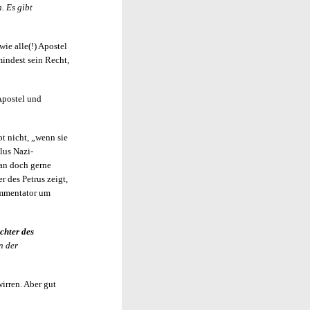
. Es gibt
ie alle(!) Apostel
umindest sein Recht,
Apostel und
bt nicht, „wenn sie
lus Nazi-
man doch gerne
r des Petrus zeigt,
Kommentator um
chter des
n der
irren. Aber gut