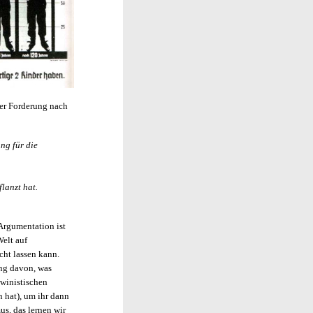
rer Forderung nach
ng für die
lanzt hat.
Argumentation ist
Welt auf
cht lassen kann.
ng davon, was
rwinistischen
n hat), um ihr dann
s, das lernen wir