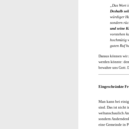
„Das Wort i
Deshalb sol
würdiger Hal
sondern rück
und seine K
vorstehen ka
hochmütig w
guten Ruf h
Daraus können wir 
werden könnte: denn
bewahre uns Gott. D
Eingeschränkte Fr
Man kann bei einig
sind. Das ist nicht 
weltanschaulich An
sondern Andersdenk
eine Gemeinde in P