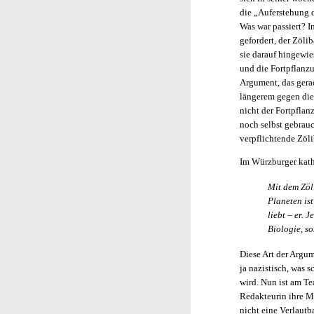
die „Auferstehung 
Was war passiert? I
gefordert, der Zöli
sie darauf hingewi
und die Fortpflanzu
Argument, das gera
längerem gegen die 
nicht der Fortpflan
noch selbst gebrauc
verpflichtende Zölib
Im Würzburger kath
Mit dem Zöl
Planeten is
liebt – er. 
Biologie, s
Diese Art der Argum
ja nazistisch, was 
wird. Nun ist am Te
Redakteurin ihre Me
nicht eine Verlautb