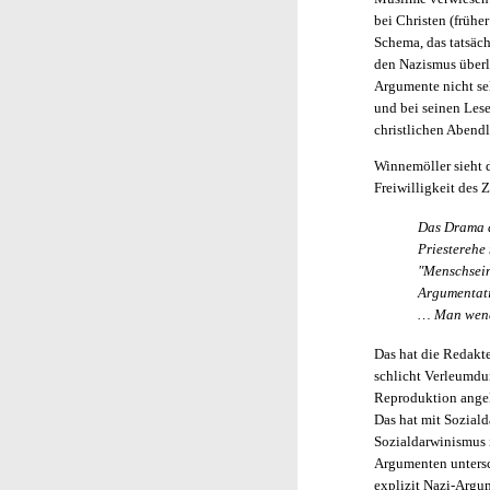
bei Christen (früher
Schema, das tatsäc
den Nazismus überle
Argumente nicht sel
und bei seinen Lese
christlichen Abend
Winnemöller sieht 
Freiwilligkeit des 
Das Drama d
Priesterehe
"Menschsein"
Argumentatio
… Man wende
Das hat die Redakt
schlicht Verleumdun
Reproduktion angele
Das hat mit Sozial
Sozialdarwinismus i
Argumenten untersch
explizit Nazi-Argum