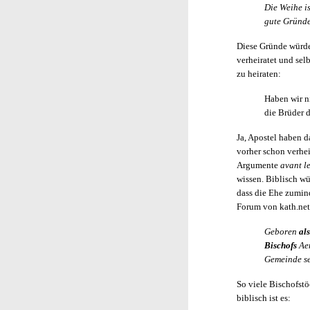
Die Weihe is
gute Gründ
Diese Gründe würde 
verheiratet und selb
zu heiraten:
Haben wir n
die Brüder 
Ja, Apostel haben d
vorher schon verhei
Argumente
avant le
wissen. Biblisch wü
dass die Ehe zumind
Forum von kath.net 
Geboren
al
Bischofs
Aem
Gemeinde se
So viele Bischofstö
biblisch ist es: