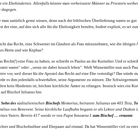
t ein Ehehindernis. Allenfalls könnte man verheiratete Männer zu Priestern weihen
e dagegen.
man natürlich gerne wissen, denn nach der biblischen Überlieferung waren so gut w
st der eine, auf den sich alle für die Ehelosigkeit berufen, fordert explizit, es sei z
icht das Recht, eine Schwester im Glauben als Frau mitzunehmen, wie die übrigen 
des Herrn und wie Kephas?
as Recht(!) eine Frau zu haben, so schreibt es Paulus an die Korinther. Und er schrei
ratet waren“ oder: „wenn sie dabei keusch leben“. Wirft Winnemöller nun auch Pau
ttre
vor, weil dieser für die Apostel das Recht auf eine Ehe verteidigt? Das würde 
rde es ihm jedenfalls schwerfallen, seine Argumente zu stützen. Die Schwiegermutte
est kein Hindernis ist, höchste kirchliche Ämter zu erlangen. Ironisch wies ein 
auf Bischof Julianus hin:
s Sohn des
süditalienischen
Bischofs
Memorius, heiratete Julianus um 403 Titia,
To
ilius von Benevent. Seine kirchliche Laufbahn begann er als Lektor und Diakon i
ines Vaters. Bereits 417 wurde er von Papst Innozenz I.
zum Bischof … ernannt
.
chter und Bischofssöhne und Ehepaare auf einmal. Da hat Winnemöller viel zu entw