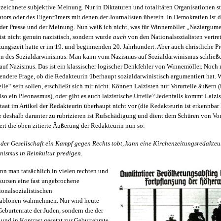
zeichnete subjektive Meinung. Nur in Diktaturen und totalitären Organisationen 
tors oder des Eigentümers mit denen der Journalisten überein. In Demokratien ist d
 der Presse und der Meinung. Nun weiß ich nicht, was für Winnemöller „Naziargumen
ist nicht genuin nazistisch, sondern wurde
auch
von den Nationalsozialisten vertret
ungszeit hatte er im 19. und beginnenden 20. Jahrhundert. Aber auch christliche P
n des Sozialdarwinismus. Man kann vom Nazismus auf Sozialdarwinismus schließe
uf Nazismus. Das ist ein klassischer logischer Denkfehler von Winnemöller. Noch ni
endere Frage, ob die Redakteurin überhaupt sozialdarwinistisch argumentiert hat. 
eile“ sein sollen, erschließt sich mir nicht. Können Laizisten nur Vorurteile äußern (i
o ein Pleonasmus), oder gibt es auch laizistische Urteile? Jedenfalls kommt Laiz
aat im Artikel der Redakteurin überhaupt nicht vor (die Redakteurin ist erkennbar 
Sie deshalb darunter zu rubrizieren ist Rufschädigung und dient dem Schüren von Vor
ert die oben zitierte Äußerung der Redakteurin nun so:
der Gesellschaft ein Kampf gegen Rechts tobt, kann eine Kirchenzeitungsredakteu
nismus in Reinkultur predigen.
nn man tatsächlich in vielen rechten und
kursen eine fast ungebrochene
ionalsozialistischen
ablonen wahrnehmen. Nur wird heute
Geburtenrate der Juden, sondern die der
und in Kontrast gesetzt zur Geburtenrate