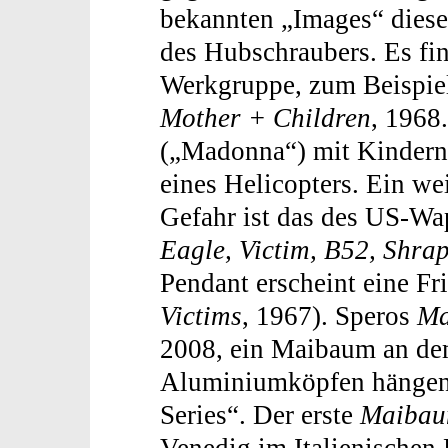
bekannten „Images“ dieses
des Hubschraubers. Es find
Werkgruppe, zum Beispie
Mother + Children
, 1968.
(„Madonna“) mit Kindern
eines Helicopters. Ein wei
Gefahr ist das des US-Wa
Eagle, Victim, B52, Shra
Pendant erscheint eine Fr
Victims
, 1967). Speros
Ma
2008, ein Maibaum an de
Aluminiumköpfen hängen s
Series“. Der erste
Maiba
Venedig im Italienischen 