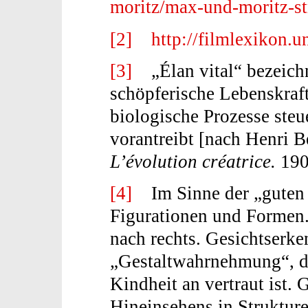
moritz/max-und-moritz-str
[2]
http://filmlexikon.un
[3]
„Élan vital“ bezeichn
schöpferische Lebenskraft
biologische Prozesse steu
vorantreibt [nach Henri 
L’évolution créatrice.
190
[4]
Im Sinne der „guten G
Figurationen und Formen.
nach rechts. Gesichtserke
„Gestaltwahrnehmung“, d
Kindheit an vertraut ist. 
Hineinsehens in Struktur