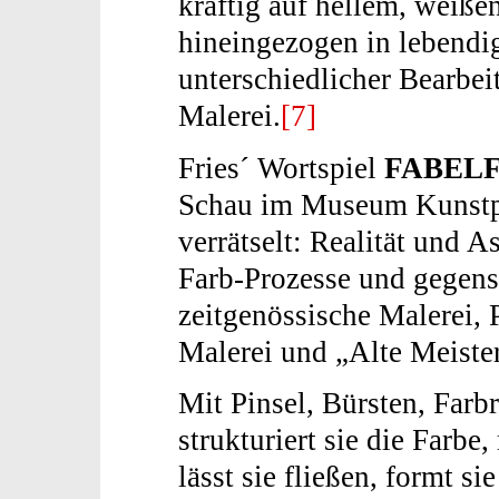
kräftig auf hellem, weiß
hineingezogen in lebendi
unterschiedlicher Bearbe
Malerei.
[7]
Fries´ Wortspiel
FABEL
Schau im Museum Kunstpal
verrätselt: Realität und A
Farb-Prozesse und gegenst
zeitgenössische Malerei, P
Malerei und „Alte Meister
Mit Pinsel, Bürsten, Farb
strukturiert sie die Farbe,
lässt sie fließen, formt si