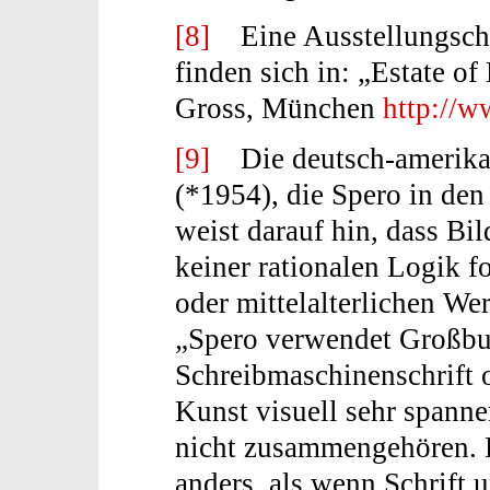
[8]
Eine Ausstellungsch
finden sich in: „Estate o
Gross, München
http://w
[9]
Die deutsch-amerikan
(*1954), die Spero in den
weist darauf hin, dass Bi
keiner rationalen Logik f
oder mittelalterlichen Wer
„Spero verwendet Großbu
Schreibmaschinenschrift 
Kunst visuell sehr spann
nicht zusammengehören. D
anders, als wenn Schrift u