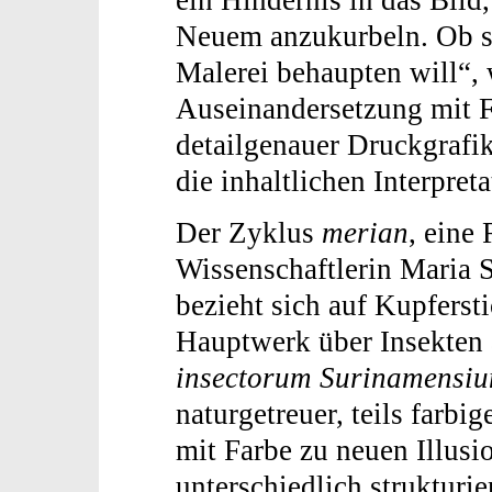
ein Hindernis in das Bild
Neuem anzukurbeln. Ob si
Malerei behaupten will“,
Auseinandersetzung mit F
detailgenauer Druckgrafik
die inhaltlichen Interpret
Der Zyklus
merian
, eine
Wissenschaftlerin Maria 
bezieht sich auf Kupferst
Hauptwerk über Insekten 
insectorum Surinamensi
naturgetreuer, teils farbig
mit Farbe zu neuen Illusi
unterschiedlich strukturi