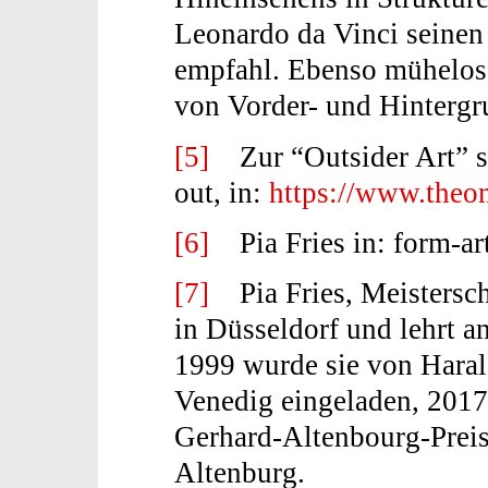
Leonardo da Vinci seinen 
empfahl. Ebenso mühelos
von Vorder- und Hintergru
[5]
Zur “Outsider Art” s.
out, in:
https://www.the
[6]
Pia Fries in: form-art
[7]
Pia Fries, Meisterschü
in Düsseldorf und lehrt 
1999 wurde sie von Hara
Venedig eingeladen, 2017
Gerhard-Altenbourg-Prei
Altenburg.