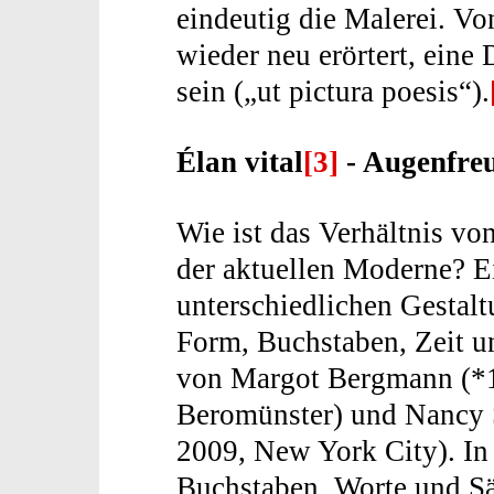
eindeutig die Malerei. V
wieder neu erörtert, eine
sein („ut pictura poesis“).
Élan vital
[3]
- Augenfre
Wie ist das Verhältnis von
der aktuellen Moderne? E
unterschiedlichen Gestal
Form, Buchstaben, Zeit u
von Margot Bergmann (*19
Beromünster) und Nancy S
2009, New York City). In
Buchstaben, Worte und Sät