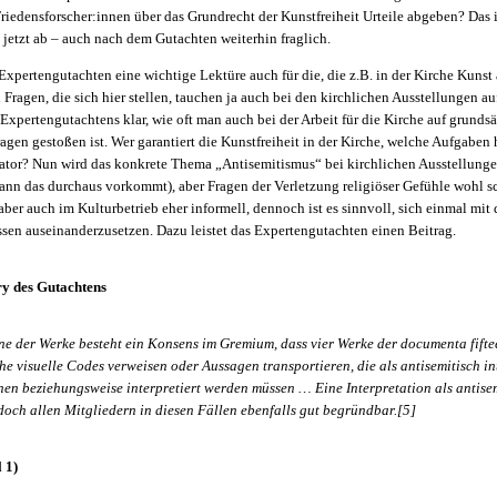
iedensforscher:innen über das Grundrecht der Kunstfreiheit Urteile abgeben? Das is
 jetzt ab – auch nach dem Gutachten weiterhin fraglich.
Expertengutachten eine wichtige Lektüre auch für die, die z.B. in der Kirche Kunst
 Fragen, die sich hier stellen, tauchen ja auch bei den kirchlichen Ausstellungen au
 Expertengutachtens klar, wie oft man auch bei der Arbeit für die Kirche auf grundsä
agen gestoßen ist. Wer garantiert die Kunstfreiheit in der Kirche, welche Aufgaben h
ator? Nun wird das konkrete Thema „Antisemitismus“ bei kirchlichen Ausstellunge
nn das durchaus vorkommt), aber Fragen der Verletzung religiöser Gefühle wohl sc
, aber auch im Kulturbetrieb eher informell, dennoch ist es sinnvoll, sich einmal mi
sen auseinanderzusetzen. Dazu leistet das Expertengutachten einen Beitrag.
y des Gutachtens
ne der Werke besteht ein Konsens im Gremium, dass vier Werke der documenta fifte
he visuelle Codes verweisen oder Aussagen transportieren, die als antisemitisch in
en beziehungsweise interpretiert werden müssen … Eine Interpretation als antise
edoch allen Mitgliedern in diesen Fällen ebenfalls gut begründbar.[5]
 1)