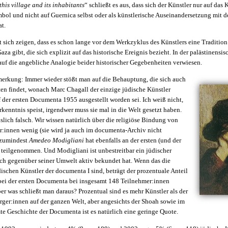
this village and its inhabitants
“ schließt es aus, dass sich der Künstler nur auf da
bol und nicht auf Guernica selbst oder als künstlerische Auseinandersetzung mit d
t.
t sich zeigen, dass es schon lange vor dem Werkzyklus des Künstlers eine Traditio
za gibt, die sich explizit auf das historische Ereignis bezieht. In der palästinensi
auf die angebliche Analogie beider historischer Gegebenheiten verwiesen.
rkung: Immer wieder stößt man auf die Behauptung, die sich auch
en findet, wonach Marc Chagall der einzige jüdische Künstler
f der ersten Documenta 1955 ausgestellt worden sei. Ich weiß nicht,
rkenntnis speist, irgendwer muss sie mal in die Welt gesetzt haben.
islich falsch. Wir wissen natürlich über die religiöse Bindung von
:innen wenig (sie wird ja auch im documenta-Archiv nicht
 zumindest
Amedeo Modigliani
hat ebenfalls an der ersten (und der
 teilgenommen. Und Modigliani ist unbestreitbar ein jüdischer
auch gegenüber seiner Umwelt aktiv bekundet hat. Wenn das die
ischen Künstler der documenta I sind, beträgt der prozentuale Anteil
 bei der ersten Documenta bei insgesamt 148 Teilnehmer:innen
r was schließt man daraus? Prozentual sind es mehr Künstler als der
rger:innen auf der ganzen Welt, aber angesichts der Shoah sowie im
te Geschichte der Documenta ist es natürlich eine geringe Quote.