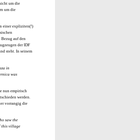
 nicht um die
rn um die
n einer expliziten(!)
sischen
re Bezug auf den
Flugzeugen der IDF
nd steht. In seinem
aza in
ernica was
te nun empirisch
entschieden werden.
ier vorrangig die
who saw the
 this village