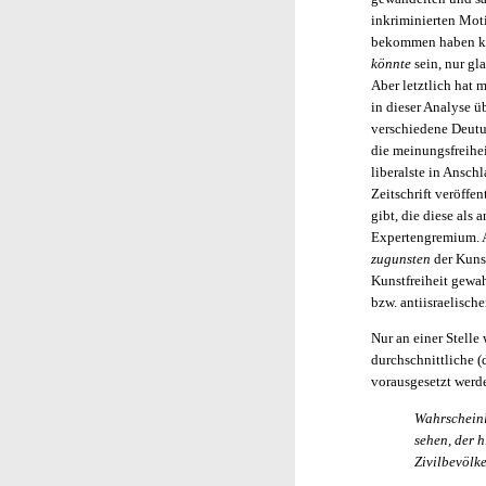
inkriminierten Mot
bekommen haben kö
könnte
sein, nur gl
Aber letztlich hat 
in dieser Analyse ü
verschiedene Deut
die meinungsfreihei
liberalste in Ansch
Zeitschrift veröffen
gibt, die diese als
Expertengremium. A
zugunsten
der Kunst
Kunstfreiheit gewah
bzw. antiisraelisc
Nur an einer Stell
durchschnittliche (
vorausgesetzt werde
Wahrscheinl
sehen, der h
Zivilbevölk