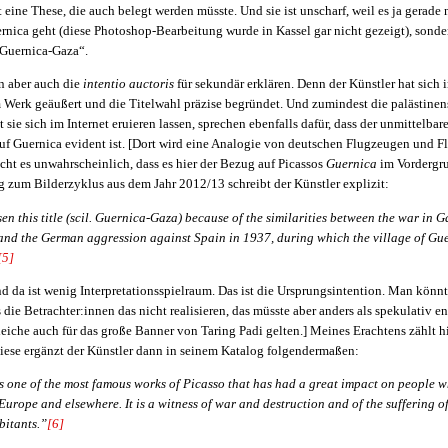
t eine These, die auch belegt werden müsste. Und sie ist unscharf, weil es ja gerade
nica geht (diese Photoshop-Bearbeitung wurde in Kassel gar nicht gezeigt), sonde
Guernica-Gaza“.
n aber auch die
intentio auctoris
für sekundär erklären. Denn der Künstler hat sich i
 Werk geäußert und die Titelwahl präzise begründet. Und zumindest die palästinen
 sie sich im Internet eruieren lassen, sprechen ebenfalls dafür, dass der unmittelba
auf Guernica evident ist. [Dort wird eine Analogie von deutschen Flugzeugen und 
acht es unwahrscheinlich, dass es hier der Bezug auf Picassos
Guernica
im Vordergru
 zum Bilderzyklus aus dem Jahr 2012/13 schreibt der Künstler explizit:
en this title (scil. Guernica-Gaza) because of the similarities between the war in G
nd the German aggression against Spain in 1937, during which the village of Gu
[5]
nd da ist wenig Interpretationsspielraum. Das ist die Ursprungsintention. Man könn
 die Betrachter:innen das nicht realisieren, das müsste aber anders als spekulativ 
eiche auch für das große Banner von Taring Padi gelten.] Meines Erachtens zählt h
Diese ergänzt der Künstler dann in seinem Katalog folgendermaßen:
s one of the most famous works of Picasso that has had a great impact on people 
Europe and elsewhere. It is a witness of war and destruction and of the suffering of
bitants.”
[6]