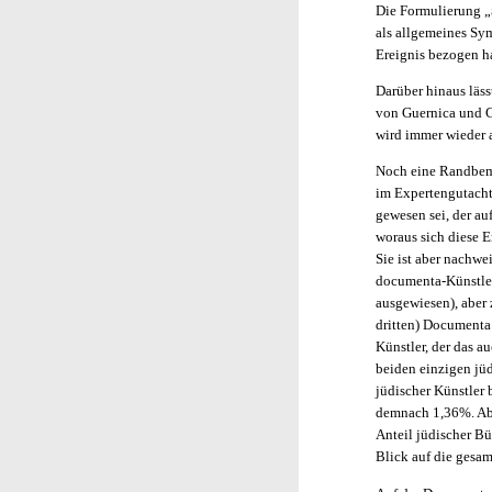
Die Formulierung „
als allgemeines Sym
Ereignis bezogen ha
Darüber hinaus läss
von Guernica und Ga
wird immer wieder 
Noch eine Randbeme
im Expertengutacht
gewesen sei, der au
woraus sich diese E
Sie ist aber nachwe
documenta-Künstler
ausgewiesen), aber
dritten) Documenta
Künstler, der das 
beiden einzigen jüd
jüdischer Künstler
demnach 1,36%. Abe
Anteil jüdischer Bü
Blick auf die gesam