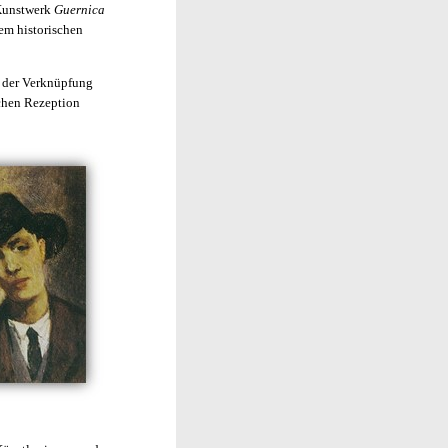
s Kunstwerk
Guernica
em historischen
n der Verknüpfung
schen Rezeption