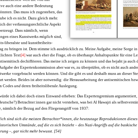
ive auch eine andere Bedeutung
nnten. Das muss ich zugestehen, das
aube ich es nicht. Dazu gleich mehr.
mich der verfassungsrechtliche Aspekt
berzeugt. Dass nämlich, wenn
ungen eines Kunstwerks
möglich
sind,
ts-liberalste und kunstfreiheits-
lag zu bringen ist. Dem stimme ich ausdrücklich zu. Meine Aufgabe, meine Sorge in
tlichten Text
[4]
war auch eher die Frage, ob es überhaupt Anhaltspunkte für eine Le
 antisemitisch dechiffrieren. Das meine ich zeigen zu können und das bejaht ja auch 
ufgabe der Expertenkommission aber war es, zu überprüfen, ob es nicht auch andere
werke vorgebracht werden können. Und die gibt es und deshalb muss an dieser Ste
rt werden. Beides ist aber notwendig: die Herausarbeitung der antisemitischen bzw.
hen Codes
und
deren freiheitsliberale Auslegung.
e würde ich dabei doch einen Einwand erheben: Das Expertengremium argumentiert,
deutsche?) Betrachter:innen gar nicht verstehen, was bei Al Hawajri als selbstverstä
, nämlich der Bezug auf den Fliegerangriff von 1937:
ich sind sich die meisten Betrachter*innen, die heutzutage Reproduktionen diese
istorischen Umstände, auf die es sich bezieht – des Nazi-Angriffs auf die baskische
erung –, gar nicht mehr bewusst. [54]