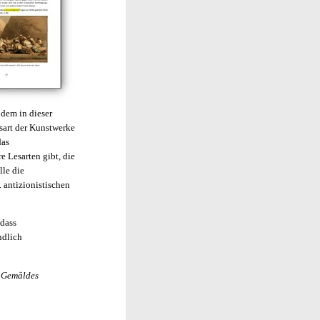
 dem in dieser
sart der Kunstwerke
das
 Lesarten gibt, die
lle die
 antizionistischen
 dass
ndlich
s Gemäldes