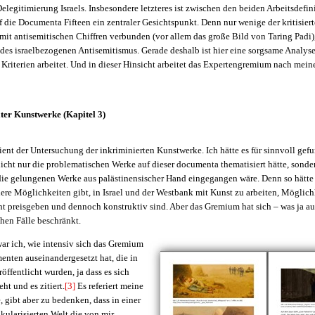
 Delegitimierung Israels. Insbesondere letzteres ist zwischen den beiden Arbeitsdefin
uf die Documenta Fifteen ein zentraler Gesichtspunkt. Denn nur wenige der kritisier
 mit antisemitischen Chiffren verbunden (vor allem das große Bild von Taring Padi
 des israelbezogenen Antisemitismus. Gerade deshalb ist hier eine sorgsame Analys
Kriterien arbeitet. Und in dieser Hinsicht arbeitet das Expertengremium nach mei
ter Kunstwerke (Kapitel 3)
dient der Untersuchung der inkriminierten Kunstwerke. Ich hätte es für sinnvoll ge
cht nur die problematischen Werke auf dieser documenta thematisiert hätte, sonde
 die gelungenen Werke aus palästinensischer Hand eingegangen wäre. Denn so hätte
ere Möglichkeiten gibt, in Israel und der Westbank mit Kunst zu arbeiten, Möglichk
ht preisgeben und dennoch konstruktiv sind. Aber das Gremium hat sich – was ja a
chen Fälle beschränkt.
war ich, wie intensiv sich das Gremium
enten auseinandergesetzt hat, die in
ffentlicht wurden, ja dass es sich
eht und es zitiert.
[3]
Es referiert meine
 gibt aber zu bedenken, dass in einer
kularisierten Welt die von mir