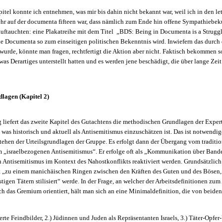
tel konnte ich entnehmen, was mir bis dahin nicht bekannt war, weil ich in den le
hr auf der documenta fifteen war, dass nämlich zum Ende hin offene Sympathiebek
uftauchten: eine Plakatreihe mit dem Titel „BDS: Being in Documenta is a Struggl
ie Documenta so zum einseitigen politischen Bekenntnis wird. Inwiefern das durch
 wurde, könnte man fragen, rechtfertigt die Aktion aber nicht. Faktisch bekommen so
was Derartiges unterstellt hatten und es werden jene beschädigt, die über lange Zei
lagen (Kapitel 2)
 liefert das zweite Kapitel des Gutachtens die methodischen Grundlagen der Expert
 was historisch und aktuell als Antisemitismus einzuschätzen ist. Das ist notwendig
stehen der Urteilsgrundlagen der Gruppe. Es erfolgt dann der Übergang vom traditi
 „israelbezogenen Antisemitismus“. Er erfolge oft als „Kommunikation über Band
n Antisemitismus im Kontext des Nahostkonflikts reaktiviert werden. Grundsätzlich 
kt „zu einem manichäischen Ringen zwischen den Kräften des Guten und des Bösen
tigen Tätern stilisiert“ werde. In der Frage, an welcher der Arbeitsdefinitionen zu
h das Gremium orientiert, hält man sich an eine Minimaldefinition, die von beiden
ierte Feindbilder, 2.) Jüdinnen und Juden als Repräsentanten Israels, 3.) Täter-Opf