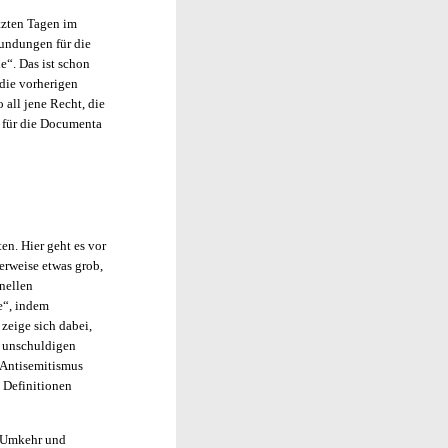
tzten Tagen im
undungen für die
e“. Das ist schon
 die vorherigen
 all jene Recht, die
t für die Documenta
en. Hier geht es vor
erweise etwas grob,
onellen
e“, indem
zeige sich dabei,
, unschuldigen
m Antisemitismus
 Definitionen
er-Umkehr und