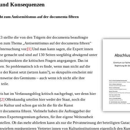
und Konsequenzen
ht zum Antisemitismus auf der documenta fifteen
3 stellte die von den Trägern der documenta beauftragte
n zum Thema „Antisemitismus auf der documenta fifteen“
Untersuchung vor.
[1]
Und man kann sagen, die Expert:innen
he gemacht und sind auf 130 Seiten sorgfältig abwägend unter
sichtspunkten die kritischen Fragen angegangen. Das ist
en. So problematisch ich es finde, wenn man nicht auf die
te der Kunst setzt (setzen kann?), so skrupulös erscheint mir
nsweise des Gremiums – auch wenn ich nicht alle ihre
teile.
s hat im Verfassungsblog kritisch nachgefragt, wer denn hier
[2]
Offenkundig urteilen hier weder der Staat, noch die
ie Kultur und schon gar nicht die für die Kunst
r documenta fifteen. Vielmehr haben die Auftraggeber der
rnes Expertengremium gebeten, für ihre eigene Weiterarbeit
stellen. Ob das mehr abliefern kann als nur die Privatmeinung der beteiligten Gut
 Inwiefern repräsentieren Vertreter:innen von Kulturinstitutionen eigentlich den Kun