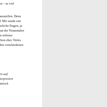
t – so viel
 ausstellen. Denn
f. Mir wurde erst
tzliche Fragen, ja
at der Veranstalter
n seltener
hon eher. Vieles
t den verschiedenen
en auf
terpretiert
mitisch