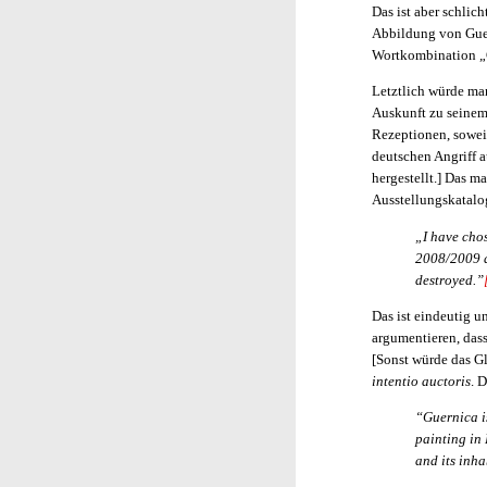
Das ist aber schlich
Abbildung von Guer
Wortkombination „
Letztlich würde ma
Auskunft zu seinem
Rezeptionen, soweit
deutschen Angriff 
hergestellt.] Das m
Ausstellungskatalog
„I have chos
2008/2009 a
destroyed.”
Das ist eindeutig u
argumentieren, dass
[Sonst würde das Gl
intentio auctoris
. 
“Guernica i
painting in 
and its inha