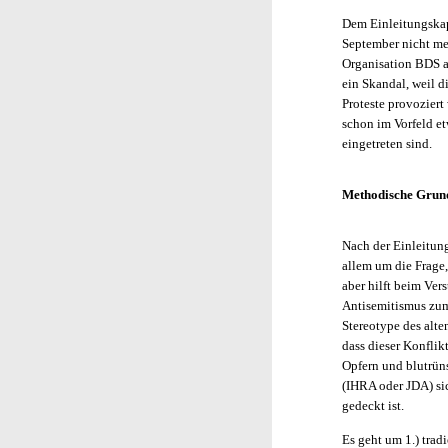
Dem Einleitungskapi
September nicht me
Organisation BDS a
ein Skandal, weil d
Proteste provoziert
schon im Vorfeld et
eingetreten sind.
Methodische Grund
Nach der Einleitung
allem um die Frage,
aber hilft beim Ver
Antisemitismus zum
Stereotype des alte
dass dieser Konfli
Opfern und blutrüns
(IHRA oder JDA) sic
gedeckt ist.
Es geht um 1.) trad