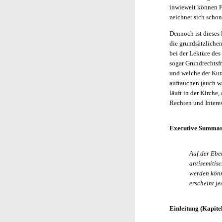
inwieweit können Fr
zeichnet sich schon
Dennoch ist dieses 
die grundsätzlichen
bei der Lektüre des
sogar Grundrechtsfr
und welche der Kur
auftauchen (auch wa
läuft in der Kirche
Rechten und Interes
Executive Summar
Auf der Ebe
antisemitisc
werden könn
erscheint j
Einleitung (Kapitel