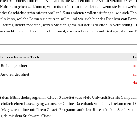
en Aufbruchs hinter uns. Wie hat das die Museen und die Kultur verändert? Was
 Kultur umgehen zu können, was müssen Institutionen leisten, wenn sie Kunstwerke 
te der Geschichte präsentieren wollen? Zum anderen wollen wir fragen, wie sich The
teln kann, welche Formen sie nutzen sollte und wie sich hier das Problem von Form u
n Beitrag liefern möchten, setzen Sie sich gerne mit der Redaktion in Verbindung. 
ass nicht immer alles in jedes Heft passt, aber wir freuen uns auf Beiträge, die zum
sher erschienenen Texte
Da
 Heften geordnet
ma
 Autoren geordnet
au
th
 dem Bibliotheksprogramm Citavi 6 arbeitet (das viele Universitäten als Campusli
 einfach einen Lesezugang zu unserer Online-Datenbank von Citavi bekommen. D
s Magazins online mit Ihrem Citavi -Programm aufrufen. Bitte schicken Sie dazu ei
.de mit dem Stichwort "Citavi".