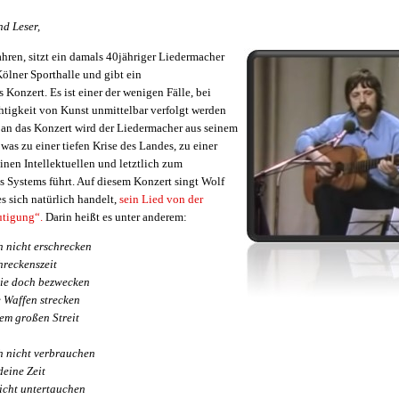
nd Leser,
ahren, sitzt ein damals 40jähriger Liedermacher
Kölner Sporthalle und gibt ein
 Konzert. Es ist einer der wenigen Fälle, bei
tigkeit von Kunst unmittelbar verfolgt werden
 an das Konzert wird der Liedermacher aus seinem
was zu einer tiefen Krise des Landes, zu einer
nen Intellektuellen und letztlich zum
Systems führt. Auf diesem Konzert singt Wolf
 sich natürlich handelt,
sein Lied von der
tigung“.
Darin heißt es unter anderem:
h nicht erschrecken
hreckenszeit
sie doch bezwecken
e Waffen strecken
em großen Streit
ch nicht verbrauchen
eine Zeit
icht untertauchen