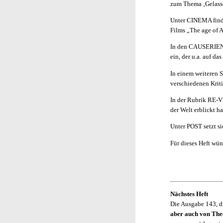
zum Thema ‚Gelasse
Unter CINEMA find
Films „The age of 
In den CAUSERIEN
ein, der u.a. auf d
In einem weitere
verschiedenen Krit
In der Rubrik RE-VI
der Welt erblickt h
Unter POST setzt s
Für dieses Heft wün
Nächstes Heft
Die Ausgabe 143, di
aber auch von The