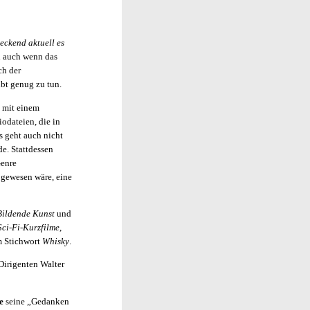
eckend aktuell es
n auch wenn das
ch der
ibt genug zu tun.
– mit einem
iodateien, die in
s geht auch nicht
de. Stattdessen
Genre
 gewesen wäre, eine
Bildende Kunst
und
ci-Fi-Kurzfilme
,
 Stichwort
Whisky
.
Dirigenten Walter
e
seine „Gedanken