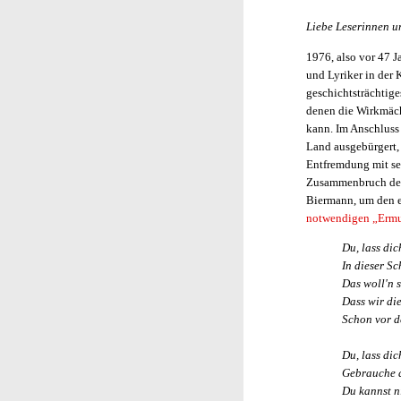
Liebe Leserinnen u
1976, also vor 47 J
und Lyriker in der 
geschichtsträchtiges
denen die Wirkmäch
kann. Im Anschluss
Land ausgebürgert, 
Entfremdung mit sei
Zusammenbruch des 
Biermann, um den es
notwendigen „Ermu
Du, lass dic
In dieser Sc
Das woll'n 
Dass wir di
Schon vor d
Du, lass di
Gebrauche d
Du kannst n