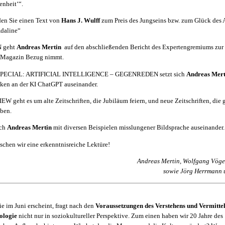
nheit‘“.
en Sie einen Text von
Hans J. Wulff
zum Preis des Jungseins bzw. zum Glück des 
Adaline“
 geht
Andreas Mertin
auf den abschließenden Bericht des Expertengremiums zur 
as Magazin Bezug nimmt.
n SPECIAL: ARTIFICIAL INTELLIGENCE – GEGENREDEN setzt sich
Andreas Mer
iken an der KI ChatGPT auseinander.
EW geht es um alte Zeitschriften, die Jubiläum feiern, und neue Zeitschriften, die g
aben.
ich
Andreas Mertin
mit diversen Beispielen misslungener Bildsprache auseinander.
schen wir eine erkenntnisreiche Lektüre!
Andreas Mertin, Wolfgang Vöge
sowie Jörg Herrmann 
e im Juni erscheint, fragt nach den
Voraussetzungen des Verstehens und Vermittel
ologie
nicht nur in soziokultureller Perspektive. Zum einen haben wir 20 Jahre des