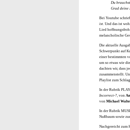
Du brauchst
Grad deine 
Bei Youtube schrie
ist.
Und das ist woh
Lied hoffnungsfroh
melancholische Gesa
Die aktuelle Ausga
Schwerpunkt auf Kun
einer bestimmten v
um so etwas wie die
dachten wir, dass j
zusammenstellt. Und
Playlist zum Schlag
In der Rubrik PLA
Incorrect-?
, von
An
von
Michael Walt
In der Rubrik MUSI
Nußbaum sowie zu
Nachgereicht zum 