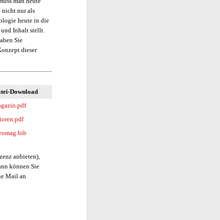
 muss man heute
nicht nur als
ologie heute in die
nd Inhalt stellt.
Haben Sie
 Konzept dieser
tei-Download
gazin.pdf
toren.pdf
eomag.bib
zenz anbieten),
ann können Sie
ne Mail an