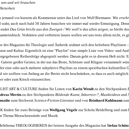
 uns und wir brauchen
Heiterkeit
b jemand vor kurzem als Kommentar unter das Lied von Wolf Biermann:
Wie erschr
l wahr, auch nach bald 50 Jahren brauchen wir immer mal wieder Ermutigung. Den
 endet
Das Grün bricht aus den Zweigen / Wir woll‘n das allen zeigen,
so bleibt do
mteindruck. Verhärten und verbittern lassen wollen wir uns trotz allem nicht, es g
be des Magazins für Theologie und Ästhetik widmet sich den beliebten Playlisten 
st und Kultur. Eigentlich ist eine "Playlist" eine simple Liste von Video- und Aud
orgegebenen Reihenfolge abgespielt werden. Darum geht es in diesem Heft nicht. E
 Galerie großer Geister, in der nur das Beste, Schönste und Klügste versammelt wür
eder eine oder auch mehrere subjektive Playlists zu einem spezifischen kulturellen 
 wir wollten von Anfang an die Breite nicht beschränken, so dass es auch möglich
er oder zum Kitsch einzureichen.
YLIST ART & CULTURE finden Sie Listen von
Karin Wendt
zu den Stichpunkten
dreas Mertin
zu den Stichpunkten
Bildende Kunst, Inkorrect-?, Musikvideos
und
S
emathe
zum Stichwort
Science-Fiction-Literatur
und von
Reinhard Kuhlmann
zum
K finden Sie zwei Beiträge von
Wolfgang Vögele
zur Schola Heidelberg und zum 
m Thema Menschenwürde und Musik.
Heftthema THEOLOGISIEREN der letzten Ausgabe des Magazins hat
Stefan Schütz