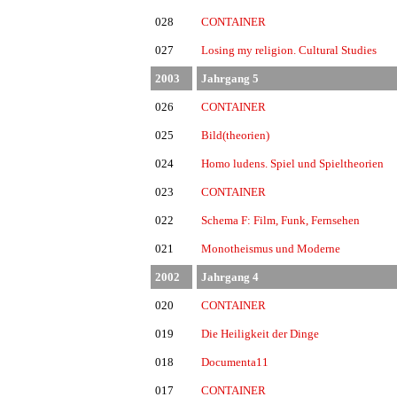
028
CONTAINER
027
Losing my religion. Cultural Studies
2003
Jahrgang 5
026
CONTAINER
025
Bild(theorien)
024
Homo ludens. Spiel und Spieltheorien
023
CONTAINER
022
Schema F: Film, Funk, Fernsehen
021
Monotheismus und Moderne
2002
Jahrgang 4
020
CONTAINER
019
Die Heiligkeit der Dinge
018
Documenta11
017
CONTAINER