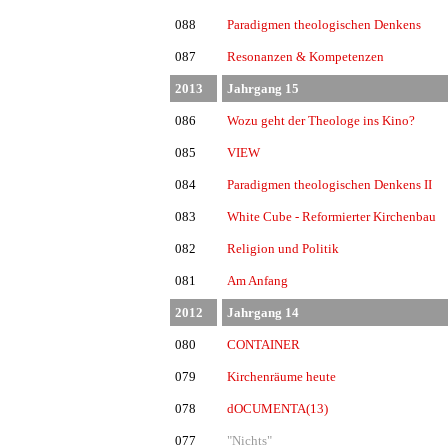
088
Paradigmen theologischen Denkens
087
Resonanzen & Kompetenzen
2013
Jahrgang 15
086
Wozu geht der Theologe ins Kino?
085
VIEW
084
Paradigmen theologischen Denkens II
083
White Cube - Reformierter Kirchenbau
082
Religion und Politik
081
Am Anfang
2012
Jahrgang 14
080
CONTAINER
079
Kirchenräume heute
078
dOCUMENTA(13)
077
"Nichts"