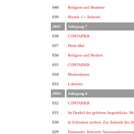
040
Religion und Moderne
039
Mystik <-> Ästhetik
2005
Jahrgang 7
038
CONTAINER
037
Denk-Mal
036
Religion und Medien
035
CONTAINER
034
Medienkunst
033
Lektüren
2004
Jahrgang 6
032
CONTAINER
031
Im Dunkel des gelebten Augenblicks. M
030
In Schönheit sterben. Zur Ästhetik des A
029
Passionato. Kritische Auseinandersetzun