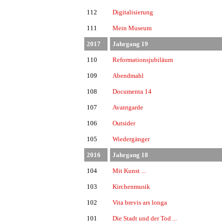
112
Digitalisierung
111
Mein Museum
2017
Jahrgang 19
110
Reformationsjubiläum
109
Abendmahl
108
Documenta 14
107
Avantgarde
106
Outsider
105
Wiedergänger
2016
Jahrgang 18
104
Mit Kunst ...
103
Kirchenmusik
102
Vita brevis ars longa
101
Die Stadt und der Tod ...