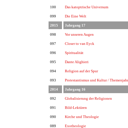
100
Das katoptrische Universum
099
Die Eine Welt
2015
Jahrgang 17
098
Vor unseren Augen
097
Closer to van Eyck
096
Spiritualität
095
Dante Alighieri
094
Religion auf der Spur
093
Protestantismus und Kultur / Themenjahr
2014
Jahrgang 16
092
Globalisierung der Religionen
091
Bild-Lektüren
090
Kirche und Theologie
089
Exotheologie