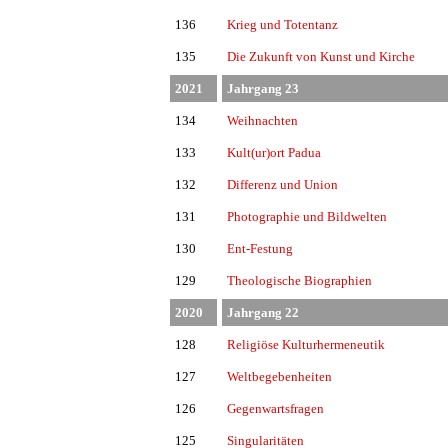
136
Krieg und Totentanz
135
Die Zukunft von Kunst und Kirche
2021
Jahrgang 23
134
Weihnachten
133
Kult(ur)ort Padua
132
Differenz und Union
131
Photographie und Bildwelten
130
Ent-Festung
129
Theologische Biographien
2020
Jahrgang 22
128
Religiöse Kulturhermeneutik
127
Weltbegebenheiten
126
Gegenwartsfragen
125
Singularitäten