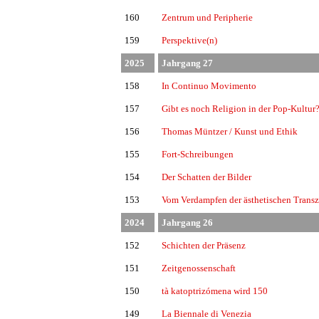
160
Zentrum und Peripherie
159
Perspektive(n)
2025
Jahrgang 27
158
In Continuo Movimento
157
Gibt es noch Religion in der Pop-Kultur
156
Thomas Müntzer / Kunst und Ethik
155
Fort-Schreibungen
154
Der Schatten der Bilder
153
Vom Verdampfen der ästhetischen Trans
2024
Jahrgang 26
152
Schichten der Präsenz
151
Zeitgenossenschaft
150
tà katoptrizómena wird 150
149
La Biennale di Venezia