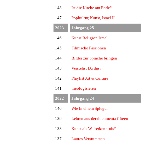
148
Ist die Kirche am Ende?
147
Popkultur, Kunst, Israel II
2023
Jahrgang 25
146
Kunst Religion Israel
145
Filmische Passionen
144
Bilder zur Sprache bringen
143
Verstehst Du das?
142
Playlist Art & Culture
141
theologisieren
2022
Jahrgang 24
140
Wie in einem Spiegel
139
Lehren aus der documenta fifteen
138
Kunst als Welterkenntnis?
137
Lautes Verstummen