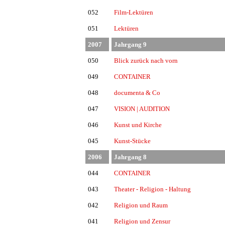
052
Film-Lektüren
051
Lektüren
2007
Jahrgang 9
050
Blick zurück nach vorn
049
CONTAINER
048
documenta & Co
047
VISION | AUDITION
046
Kunst und Kirche
045
Kunst-Stücke
2006
Jahrgang 8
044
CONTAINER
043
Theater - Religion - Haltung
042
Religion und Raum
041
Religion und Zensur