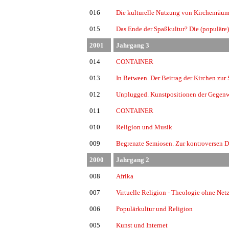
016
Die kulturelle Nutzung von Kirchenräu
015
Das Ende der Spaßkultur? Die (populäre)
2001
Jahrgang 3
014
CONTAINER
013
In Between. Der Beitrag der Kirchen zur 
012
Unplugged. Kunstpositionen der Gegenw
011
CONTAINER
010
Religion und Musik
009
Begrenzte Semiosen. Zur kontroversen D
2000
Jahrgang 2
008
Afrika
007
Virtuelle Religion - Theologie ohne Ne
006
Populärkultur und Religion
005
Kunst und Internet