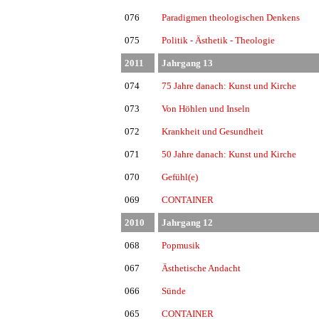
076
Paradigmen theologischen Denkens
075
Politik - Ästhetik - Theologie
2011
Jahrgang 13
074
75 Jahre danach: Kunst und Kirche
073
Von Höhlen und Inseln
072
Krankheit und Gesundheit
071
50 Jahre danach: Kunst und Kirche
070
Gefühl(e)
069
CONTAINER
2010
Jahrgang 12
068
Popmusik
067
Ästhetische Andacht
066
Sünde
065
CONTAINER