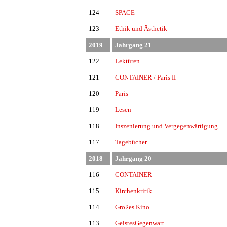
124
SPACE
123
Ethik und Ästhetik
2019
Jahrgang 21
122
Lektüren
121
CONTAINER / Paris II
120
Paris
119
Lesen
118
Inszenierung und Vergegenwärtigung
117
Tagebücher
2018
Jahrgang 20
116
CONTAINER
115
Kirchenkritik
114
Großes Kino
113
GeistesGegenwart