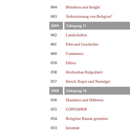
064
Blindness and Insight
063
Ästhetisierung von Religion?
2009
Jahrgang 11
062
Landschaften
061
Film und Geschichte
060
Communio
059
Ethica
058
Kirchenbau Re(gu)lativ
057
Kitsch, Kopie und Nostalgie
2008
Jahrgang 10
056
Dissidenz und Differenz
055
CONTAINER
054
Religiöse Räume gestalten
053
Intimität